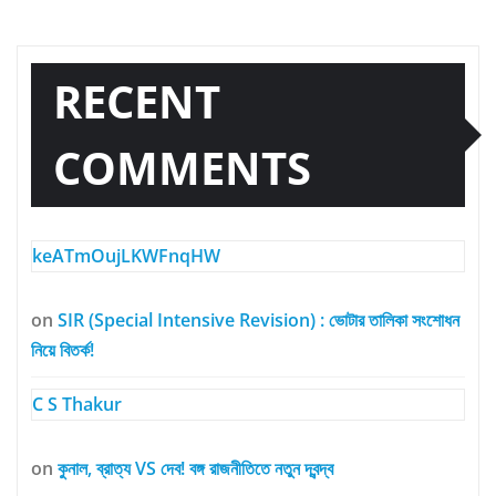
RECENT
COMMENTS
keATmOujLKWFnqHW
on
SIR (Special Intensive Revision) : ভোটার তালিকা সংশোধন
নিয়ে বিতর্ক!
C S Thakur
on
কুনাল, ব্রাত্য VS দেব! বঙ্গ রাজনীতিতে নতুন দ্বন্দ্ব