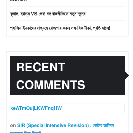
কুনাল, ব্রাত্য VS দেব! বঙ্গ রাজনীতিতে নতুন দ্বন্দ্ব
প্যাসিভ ইনকামের মাধ্যমে রোজগার করুন লক্ষাধিক টাকা, প্রতি মাসে!
RECENT
COMMENTS
keATmOujLKWFnqHW
on
SIR (Special Intensive Revision) : ভোটার তালিকা