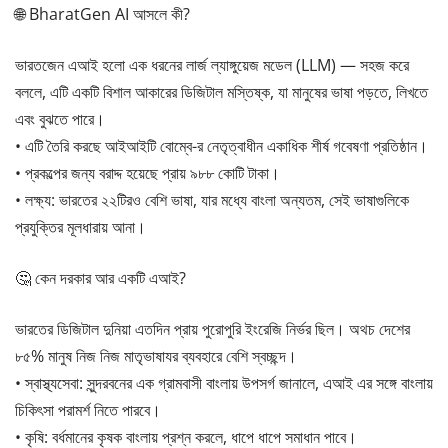
🌐 BharatGen AI আসলে কী?
ভারতজেন এআই হলো এক ধরনের লার্জ ল্যাঙ্গুয়েজ মডেল (LLM) — সহজ করে
বললে, এটি একটি বিশাল আকারের ডিজিটাল মস্তিষ্ক, যা মানুষের ভাষা পড়তে, লিখতে
এবং বুঝতে পারে।
• এটি তৈরি করছে আইআইটি বোম্বে-র নেতৃত্বাধীন একাধিক শীর্ষ গবেষণা প্রতিষ্ঠান।
• প্রকল্পের জন্য বরাদ্দ হয়েছে প্রায় ৯৮৮ কোটি টাকা।
• লক্ষ্য: ভারতের ২২টিরও বেশি ভাষা, যার মধ্যে বাংলা অন্যতম, সেই ভাষাগুলিকে
প্রযুক্তির মূলধারায় আনা।
🤔 কেন দরকার আর একটি এআই?
ভারতের ডিজিটাল দুনিয়া এতদিন প্রায় পুরোপুরি ইংরেজি নির্ভর ছিল। অথচ দেশের
৮৫% মানুষ নিজ নিজ মাতৃভাষাযর ব্যবহারে বেশি স্বচ্ছন্দ।
• স্বাস্থ্যসেবা: সুন্দরবনের এক গ্রামবাসী বাংলায় উপসর্গ জানালে, এআই এর সঙ্গে বাংলায়
চিকিৎসা পরামর্শ নিতে পারবে।
• কৃষি: বর্ধমানের কৃষক বাংলায় প্রশ্ন করলে, ধাপে ধাপে সমাধান পাবে।