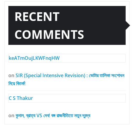
RECENT
COMMENTS
keATmOujLKWFnqHW
on
SIR (Special Intensive Revision) : ভোটার তালিকা সংশোধন
নিয়ে বিতর্ক!
C S Thakur
on
কুনাল, ব্রাত্য VS দেব! বঙ্গ রাজনীতিতে নতুন দ্বন্দ্ব