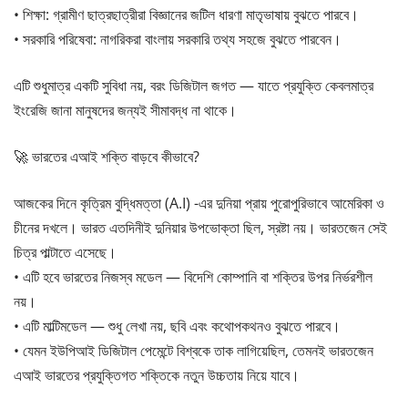
• শিক্ষা: গ্রামীণ ছাত্রছাত্রীরা বিজ্ঞানের জটিল ধারণা মাতৃভাষায় বুঝতে পারবে।
• সরকারি পরিষেবা: নাগরিকরা বাংলায় সরকারি তথ্য সহজে বুঝতে পারবেন।
এটি শুধুমাত্র একটি সুবিধা নয়, বরং ডিজিটাল জগত — যাতে প্রযুক্তি কেবলমাত্র
ইংরেজি জানা মানুষদের জন্যই সীমাবদ্ধ না থাকে।
🚀 ভারতের এআই শক্তি বাড়বে কীভাবে?
আজকের দিনে কৃত্রিম বুদ্ধিমত্তা (A.I) -এর দুনিয়া প্রায় পুরোপুরিভাবে আমেরিকা ও
চীনের দখলে। ভারত এতদিনীই দুনিয়ার উপভোক্তা ছিল, স্রষ্টা নয়। ভারতজেন সেই
চিত্র পাল্টাতে এসেছে।
• এটি হবে ভারতের নিজস্ব মডেল — বিদেশি কোম্পানি বা শক্তির উপর নির্ভরশীল
নয়।
• এটি মাল্টিমডেল — শুধু লেখা নয়, ছবি এবং কথোপকথনও বুঝতে পারবে।
• যেমন ইউপিআই ডিজিটাল পেমেন্টে বিশ্বকে তাক লাগিয়েছিল, তেমনই ভারতজেন
এআই ভারতের প্রযুক্তিগত শক্তিকে নতুন উচ্চতায় নিয়ে যাবে।